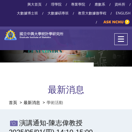
興大首頁
理學院
專業學院
應數系
資科所
/
/
/
/
/
大數據博士班
大數據碩專班
教育大數據微學程
ENGLISH
/
/
/
/
最新消息
首頁
最新消息
學術活動
演講通知-陳志偉教授