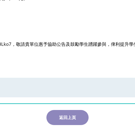
HLko7
，敬請貴單位惠予協助公告及鼓勵學生踴躍參與，俾利提升學
返回上頁