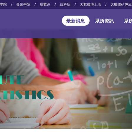
學院
專業學院
應數系
資科所
大數據博士班
大數據碩專班
/
/
/
/
/
最新消息
系所資訊
系