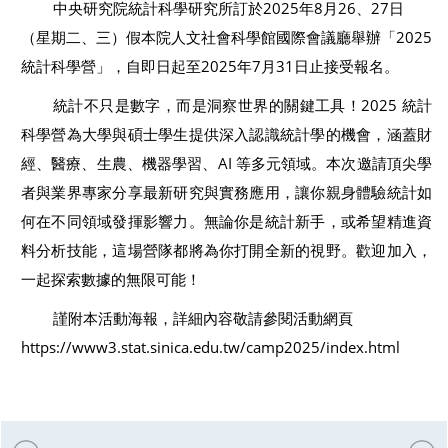
2025
8
26
27
中央研究院統計科學研究所訂於
年
月
、
日
2025
（星期二、三）假本院人文社會科學館國際會議廳舉辦「
2025
7
31
統計科學營」，自即日起至
年
月
日止接受報名。
2025
統計不只是數字，而是洞察世界的關鍵工具！
統計
科學營為大學與碩士學生提供深入認識統計學的機會，涵蓋財
AI
經、醫療、生農、機器學習、
等多元領域。本次邀請頂尖學
者與業界專家分享最新研究與實務應用，讓你親身體驗統計如
何在不同領域發揮影響力。無論你是統計新手，或希望精進資
料分析技能，這場營隊都將為你打開全新的視野。歡迎加入，
一起探索數據的無限可能！
謹附本活動海報，詳細內容敬請參閱活動網頁
https://www3.stat.sinica.edu.tw/camp2025/index.html