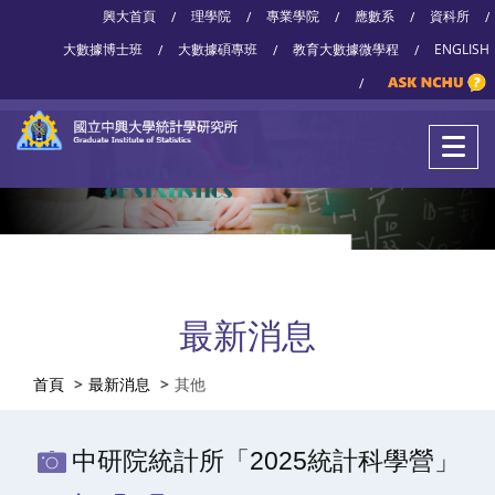
興大首頁
理學院
專業學院
應數系
資科所
/
/
/
/
/
大數據博士班
大數據碩專班
教育大數據微學程
ENGLISH
/
/
/
/
最新消息
首頁
最新消息
其他
中研院統計所「2025統計科學營」