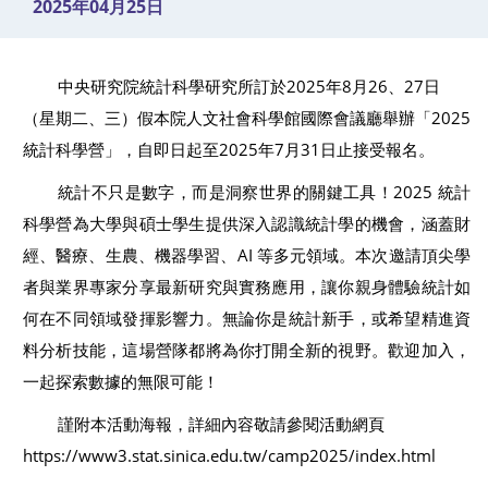
2025年04月25日
2025
8
26
27
中央研究院統計科學研究所訂於
年
月
、
日
2025
（星期二、三）假本院人文社會科學館國際會議廳舉辦「
2025
7
31
統計科學營」，自即日起至
年
月
日止接受報名。
2025
統計不只是數字，而是洞察世界的關鍵工具！
統計
科學營為大學與碩士學生提供深入認識統計學的機會，涵蓋財
AI
經、醫療、生農、機器學習、
等多元領域。本次邀請頂尖學
者與業界專家分享最新研究與實務應用，讓你親身體驗統計如
何在不同領域發揮影響力。無論你是統計新手，或希望精進資
料分析技能，這場營隊都將為你打開全新的視野。歡迎加入，
一起探索數據的無限可能！
謹附本活動海報，詳細內容敬請參閱活動網頁
https://www3.stat.sinica.edu.tw/camp2025/index.html