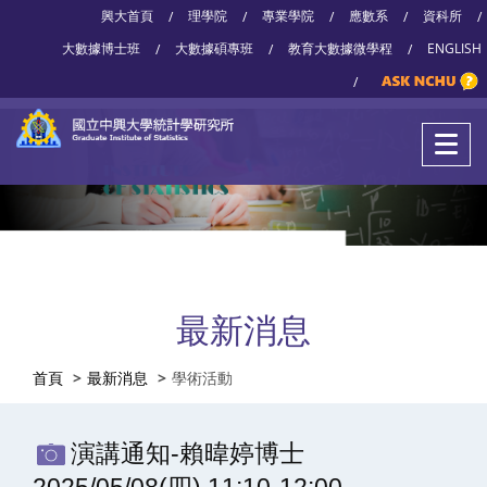
興大首頁
理學院
專業學院
應數系
資科所
/
/
/
/
/
大數據博士班
大數據碩專班
教育大數據微學程
ENGLISH
/
/
/
/
最新消息
首頁
最新消息
學術活動
演講通知-賴暐婷博士