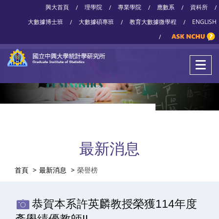
興大首頁
理學院
專業學院
應數系
資科所
/
/
/
/
/
大數據博士班
大數據碩專班
教育大數據微學程
ENGLISH
/
/
/
/
最新消息
首頁
最新消息
榮譽榜
恭賀本系許英麟教授榮獲114年度