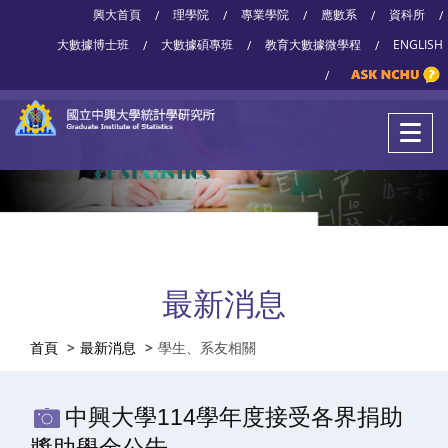
興大首頁
理學院
專業學院
應數系
資科所
/
/
/
/
/
大數據博士班
大數據碩專班
教育大數據微學程
ENGLISH
/
/
/
/
最新消息
首頁
最新消息
學生、系友相關
中興大學114學年度接受各界捐助