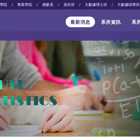
學院
專業學院
應數系
資科所
大數據博士班
大數據碩專班
/
/
/
/
/
最新消息
系所資訊
系