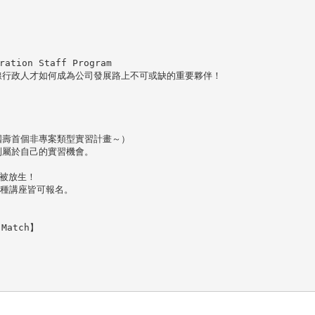
ion Staff Program

行政人才如何成為公司發展路上不可或缺的重要夥伴！

壽首個非專案類型實習計畫～）

屬於自己的實習機會。

被放生！

各種講座皆可報名。

atch】
