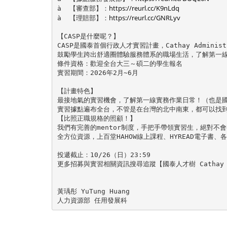
https://reurl.cc/K9nLdq
à  【審查部】：
https://reurl.cc/GNRLyv
à  【理賠部】：
【CASP是什麼呢？】

CASP是國泰首個行政人才實習計畫，Cathay Administrat
鼓勵學生跨出舒適圈體驗服務體系的職場生活，了解第一線
條件資格：歡迎全台大三～碩二的學生報名

實習期間：2026年2月~6月

【計畫特色】

最接地氣的實習機會，了解第一線實務作業日常！（也是國
實習據點遍布全台，不管是在台灣的北中南東，都可以找到
【比照正職規格的照顧！】

我們有完善的mentor制度，手把手帶領實習生，絕對不會
全方位資源，上百堂HAHOW線上課程、HYREAD電子書、
投遞截止：10/26（日）23:59 

更多招募與實習相關資訊搜尋追蹤【國泰人才樹 Cathay M
黃瑀彤 YuTung Huang

人力資源部 任用發展科