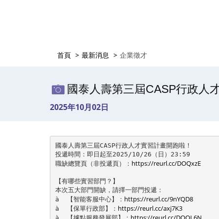
首頁
最新消息
企業徵才
國泰人壽第三屆CASP行政人才
2025年10月02日
國泰人壽第三屆CASP行政人才實習計畫開跑啦！

投遞時間：即日起至2025/10/26（日）23:59

https://reurl.cc/DOQxzE
職缺總覽頁（非投遞頁）：
【有哪些實習部門？】

本次五大部門開缺，請擇一部門投遞：

https://reurl.cc/9nYQD8
à  【智能客服中心】：
https://reurl.cc/axj7K3
à  【保單行政部】：
https://reurl.cc/DOQL6N
à  【據點服務發展部】：