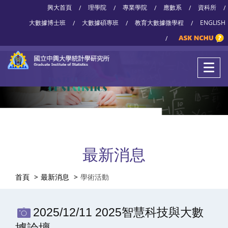
興大首頁
理學院
專業學院
應數系
資科所
/
/
/
/
/
大數據博士班
大數據碩專班
教育大數據微學程
ENGLISH
/
/
/
/
最新消息
首頁
最新消息
學術活動
2025/12/11 2025智慧科技與大數