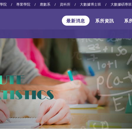
學院
專業學院
應數系
資科所
大數據博士班
大數據碩專班
/
/
/
/
/
最新消息
系所資訊
系