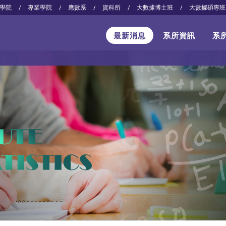
學院
專業學院
應數系
資科所
大數據博士班
大數據碩專班
/
/
/
/
/
最新消息
系所資訊
系