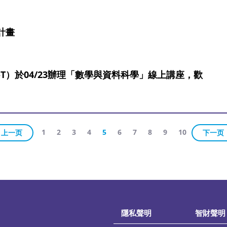
計畫
T）於04/23辦理「數學與資料科學」線上講座，歡
1
2
3
4
5
6
7
8
9
10
上一页
下一页
隱私聲明
智財聲明