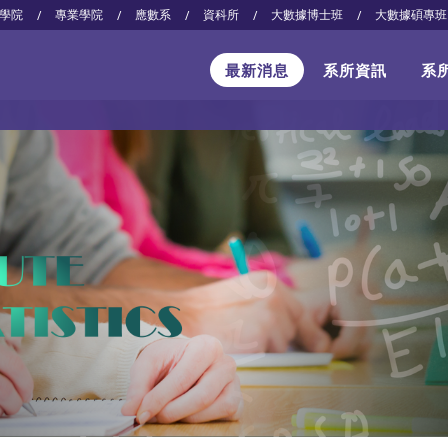
學院
專業學院
應數系
資科所
大數據博士班
大數據碩專班
/
/
/
/
/
最新消息
系所資訊
系