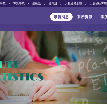
學院
專業學院
應數系
資科所
大數據博士班
大數據碩專班
/
/
/
/
/
最新消息
系所資訊
系