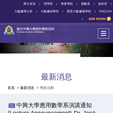
興大首頁
理學院
專業學院
應數系
資科所
/
/
/
/
/
大數據博士班
大數據碩專班
教育大數據微學程
ENGLISH
/
/
/
/
最新消息
首頁
最新消息
學術活動
中興大學應用數學系演講通知