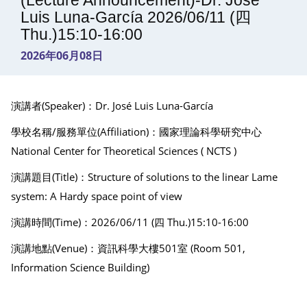
(Lecture Announcement)-Dr. José
Luis Luna-García 2026/06/11 (四
Thu.)15:10-16:00
2026年06月08日
演講者(Speaker)：Dr. José Luis Luna-García
學校名稱/服務單位(Affiliation)：國家理論科學研究中心
National Center for Theoretical Sciences ( NCTS )
演講題目(Title)：Structure of solutions to the linear Lame
system: A Hardy space point of view
演講時間(Time)：2026/06/11 (四 Thu.)15:10-16:00
演講地點(Venue)：資訊科學大樓501室 (Room 501,
Information Science Building)