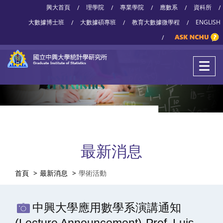
興大首頁
理學院
專業學院
應數系
資科所
/
/
/
/
/
大數據博士班
大數據碩專班
教育大數據微學程
ENGLISH
/
/
/
/
最新消息
首頁
最新消息
學術活動
中興大學應用數學系演講通知