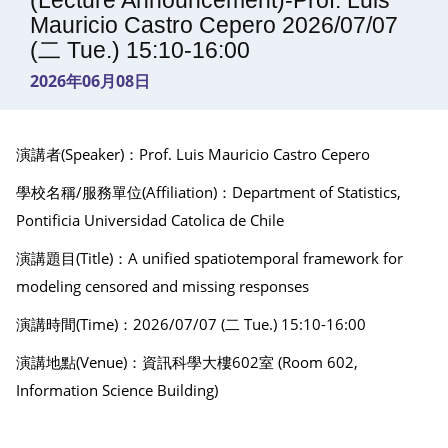
(Lecture Announcement)-Prof. Luis
Mauricio Castro Cepero 2026/07/07
(二 Tue.) 15:10-16:00
2026年06月08日
演講者(Speaker)：Prof. Luis Mauricio Castro Cepero
學校名稱/服務單位(Affiliation)：Department of Statistics,
Pontificia Universidad Catolica de Chile
演講題目(Title)：A unified spatiotemporal framework for
modeling censored and missing responses
演講時間(Time)：2026/07/07 (二 Tue.) 15:10-16:00
演講地點(Venue)：資訊科學大樓602室 (Room 602,
Information Science Building)