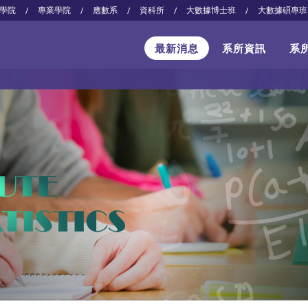
學院
專業學院
應數系
資科所
大數據博士班
大數據碩專班
/
/
/
/
/
最新消息
系所資訊
系