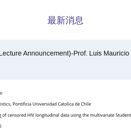
最新消息
nouncement)-Prof. Luis Mauricio Ca
ro
s, Pontificia Universidad Catolica de Chile
censored HIV longitudinal data using the multivariate Student’
0