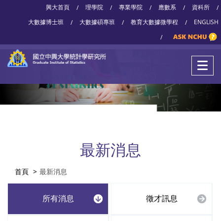
興大首頁
理學院
專業學院
應數系
資科所
/
/
/
/
/
大數據博士班
大數據碩專班
教育大數據微學程
ENGLISH
/
/
/
/
最新消息
首頁
最新消息
所有消息
徵才訊息