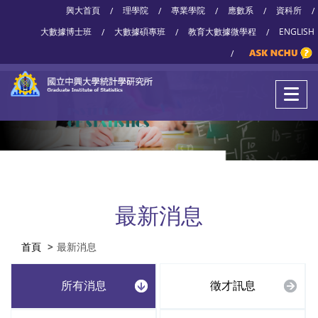
興大首頁
理學院
專業學院
應數系
資科所
/
/
/
/
/
大數據博士班
大數據碩專班
教育大數據微學程
ENGLISH
/
/
/
/
最新消息
首頁
最新消息
所有消息
徵才訊息